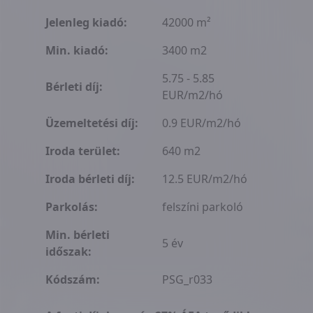
Jelenleg kiadó:
42000 m²
Min. kiadó:
3400 m2
5.75 - 5.85
Bérleti díj:
EUR/m2/hó
Üzemeltetési díj:
0.9 EUR/m2/hó
Iroda terület:
640 m2
Iroda bérleti díj:
12.5 EUR/m2/hó
Parkolás:
felszíni parkoló
Min. bérleti
5 év
időszak:
Kódszám:
PSG_r033