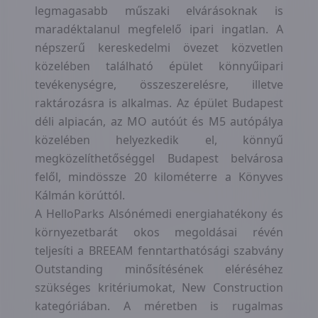
legmagasabb műszaki elvárásoknak is
maradéktalanul megfelelő ipari ingatlan. A
népszerű kereskedelmi övezet közvetlen
közelében található épület könnyűipari
tevékenységre, összeszerelésre, illetve
raktározásra is alkalmas. Az épület Budapest
déli alpiacán, az MO autóút és M5 autópálya
közelében helyezkedik el, könnyű
megközelíthetőséggel Budapest belvárosa
felől, mindössze 20 kilométerre a Könyves
Kálmán körúttól.
A HelloParks Alsónémedi energiahatékony és
környezetbarát okos megoldásai révén
teljesíti a BREEAM fenntarthatósági szabvány
Outstanding minősítésének eléréséhez
szükséges kritériumokat, New Construction
kategóriában. A méretben is rugalmas