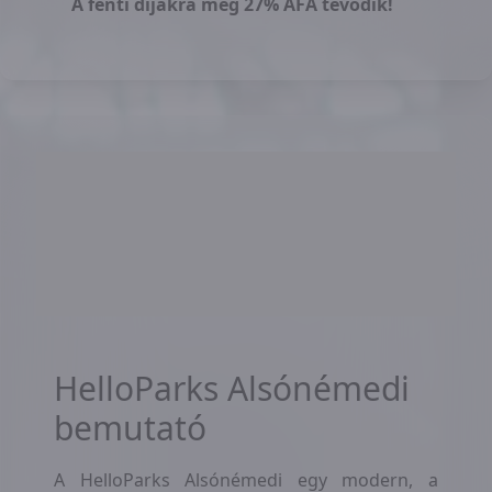
A fenti díjakra még 27% ÁFA tevődik!
HelloParks Alsónémedi
bemutató
A HelloParks Alsónémedi egy modern, a