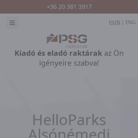
+36 20 381 3917
HUN
|
ENG
Menü
Kiadó és eladó raktárak
az Ön
igényeire szabva!
HelloParks
Alsónémedi