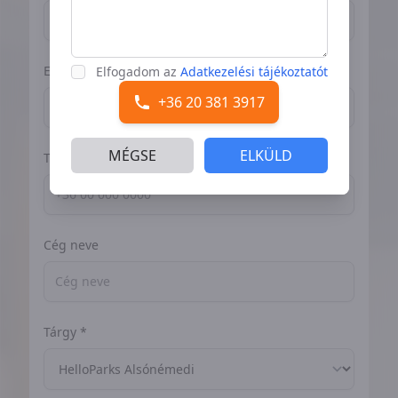
Email cím *
Elfogadom az
Adatkezelési tájékoztatót
+36 20 381 3917
MÉGSE
ELKÜLD
Telefonszám *
Cég neve
Tárgy *