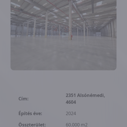
2351 Alsónémedi,
Cím:
4604
Építés éve:
2024
Összterület:
60.000 m2