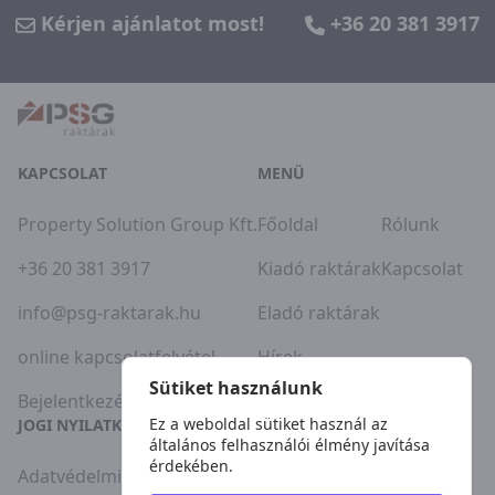
Kérjen ajánlatot most!
+36 20 381 3917
KAPCSOLAT
MENÜ
Property Solution Group Kft.
Főoldal
Rólunk
+36 20 381 3917
Kiadó raktárak
Kapcsolat
info@psg-raktarak.hu
Eladó raktárak
online kapcsolatfelvétel
Hírek
Sütiket használunk
Bejelentkezés
Ez a weboldal sütiket használ az
JOGI NYILATKOZATOK
általános felhasználói élmény javítása
érdekében.
Adatvédelmi szabályzat