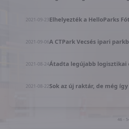
Elhelyezték a HelloParks Fó
2021-09-23
A CTPark Vecsés ipari parkba
2021-09-06
Átadta legújabb logisztikai
2021-08-24
Sok az új raktár, de még így 
2021-08-22
46
-
5