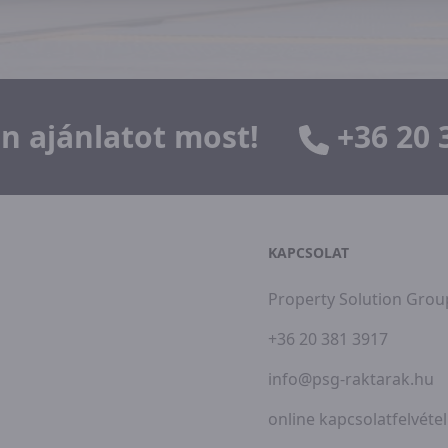
n ajánlatot most!
+36 20 
KAPCSOLAT
Property Solution Group
+36 20 381 3917
info@psg-raktarak.hu
online kapcsolatfelvétel