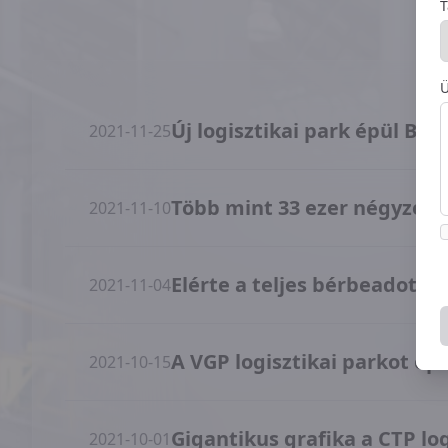
T
Ü
Új logisztikai park épül Bu
2021-11-25
Több mint 33 ezer négyzetmé
2021-11-10
Elérte a teljes bérbeadotts
2021-11-04
A VGP logisztikai parkot ép
2021-10-15
Gigantikus grafika a CTP lo
2021-10-01