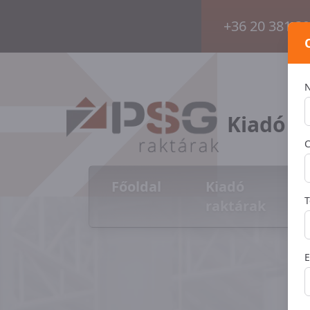
+36 20 381 3
Kiadó é
C
Főoldal
Kiadó
T
raktárak
E