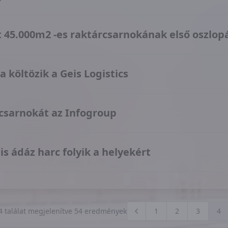
t 45.000m2 -es raktárcsarnokának első oszlop
 költözik a Geis Logistics
 csarnokát az Infogroup
is ádáz harc folyik a helyekért
4
találat megjelenítve
54
eredmények
1
2
3
4