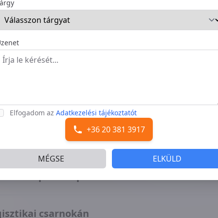
árgy
zenet
dapest közelében
teres fejlesztés indult egy tatabányai ipari
Elfogadom az
Adatkezelési tájékoztatót
+36 20 381 3917
ágot az East Gate Business Park legújabb csar
MÉGSE
ELKÜLD
ít a Budapest Airport közelében
gisztikai csarnokán