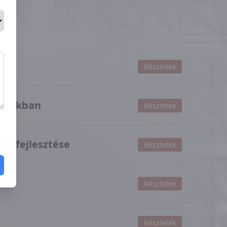
Részletek
 parkban
Részletek
nokfejlesztése
Részletek
Részletek
Részletek