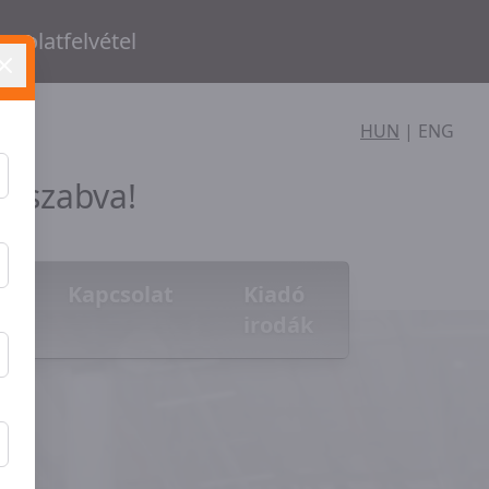
csolatfelvétel
HUN
|
ENG
e szabva!
Kapcsolat
Kiadó
irodák