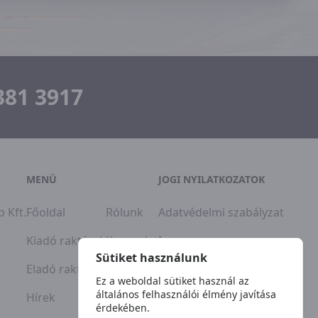
381 3917
MENÜ
JOGI NYILATKOZATOK
 Kft.
Főoldal
Rólunk
Adatvédelmi szabályzat
Kiadó raktárak
Kapcsolat
Impresszum
Sütiket használunk
Eladó raktárak
Ez a weboldal sütiket használ az
általános felhasználói élmény javítása
Hírek
érdekében.