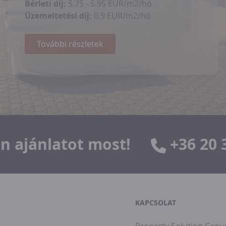
Bérleti díj:
5.75 - 5.95 EUR/m2/hó
Üzemeltetési díj:
0.9 EUR/m2/hó
További részletek
n ajánlatot most!
+36 20 
KAPCSOLAT