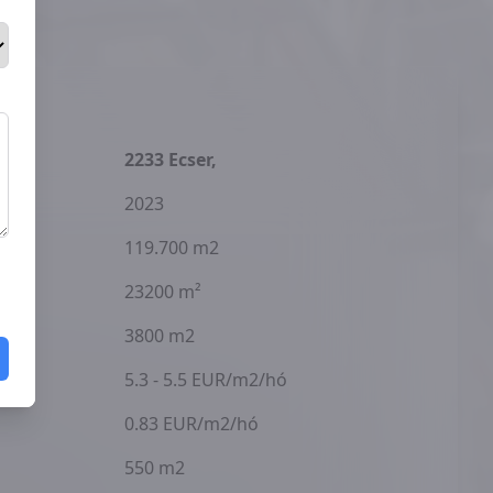
2233 Ecser,
2023
119.700 m2
23200 m²
3800 m2
5.3 - 5.5 EUR/m2/hó
0.83 EUR/m2/hó
550 m2