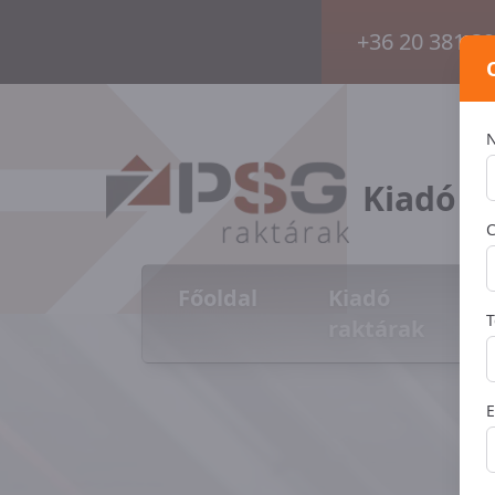
+36 20 381 3
Kiadó é
C
Főoldal
Kiadó
T
raktárak
E