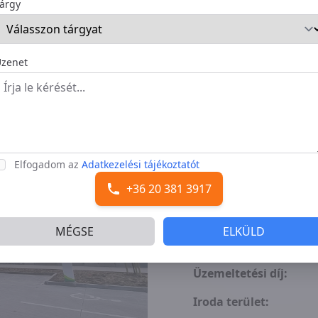
árgy
zenet
Cím:
Építés éve:
Összterület:
Elfogadom az
Adatkezelési tájékoztatót
Jelenleg kiadó:
+36 20 381 3917
Min. kiadó:
MÉGSE
ELKÜLD
Bérleti díj:
Üzemeltetési díj:
Iroda terület: