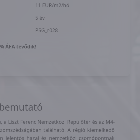
11 EUR/m2/hó
5 év
PSG_r028
7% ÁFA tevődik!
 bemutató
e, a Liszt Ferenc Nemzetközi Repülőtér és az M4-
szomszédságában található. A régió kiemelkedő
n jelentős hazai és nemzetközi csomópontnak