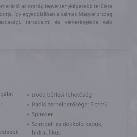
omeráció az ország legversenyképesebb területe
ontja, így egyedülállóan alkalmas Magyarország
azdasági, társadalmi és vérkeringésbe való
lgálat
Iroda bérlési lehetőség
r
Padló terhelhetősége: 5 t/m2
Spinkler
Szintbeli és dokkoló kapuk,
oldások
hidraulikus