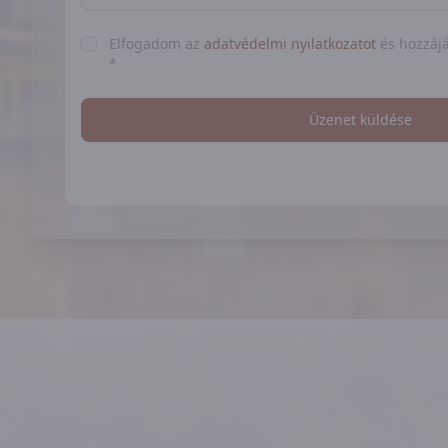
Elfogadom az
adatvédelmi nyilatkozatot
és hozzájá
*
Üzenet küldése