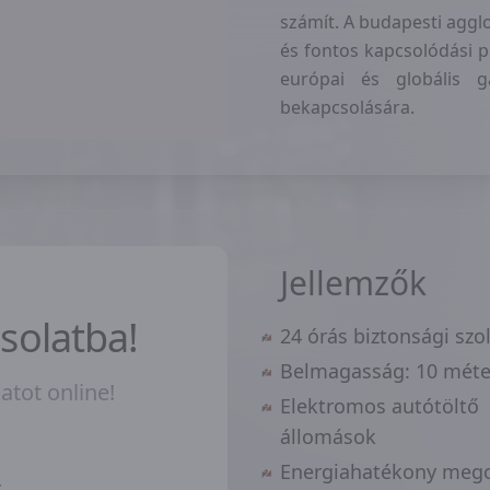
számít. A budapesti aggl
és fontos kapcsolódási p
európai és globális g
bekapcsolására.
Jellemzők
solatba!
24 órás biztonsági szo
Belmagasság: 10 méte
atot online!
Elektromos autótöltő
állomások
Energiahatékony meg
*