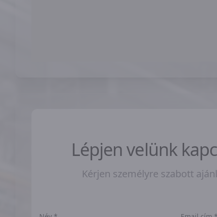
Lépjen velünk kapc
Kérjen személyre szabott ajánl
Név *
Email cím 