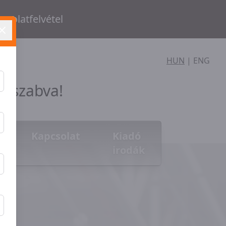
csolatfelvétel
HUN
|
ENG
e szabva!
Kapcsolat
Kiadó
irodák