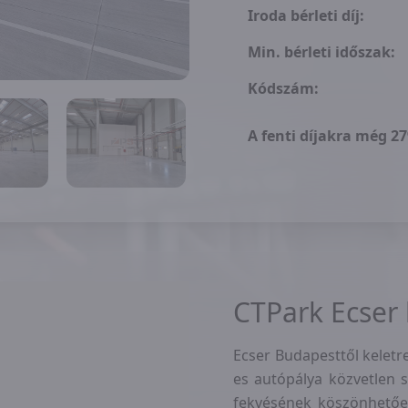
Iroda bérleti díj:
Min. bérleti időszak:
Kódszám:
A fenti díjakra még 2
CTPark Ecser
Ecser Budapesttől keletr
es autópálya közvetlen 
fekvésének köszönhetőe